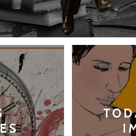
S
TOD
DES
I