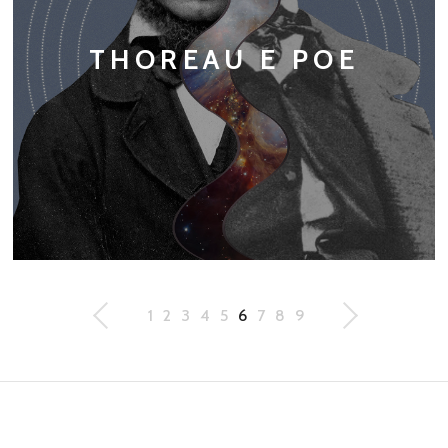
THOREAU E POE
1
2
3
4
5
6
7
8
9