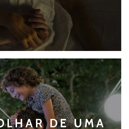
OLHAR DE UMA