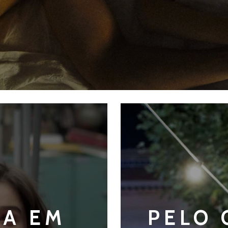
IA EM
PELO 