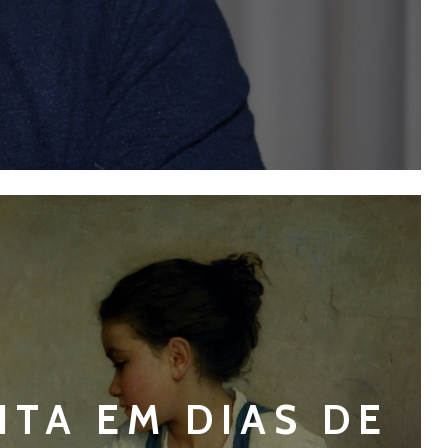
ITA EM DIAS DE