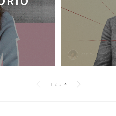
ÓRIO
DE 2018
CATITA (CÁTIA LU
1
2
3
4