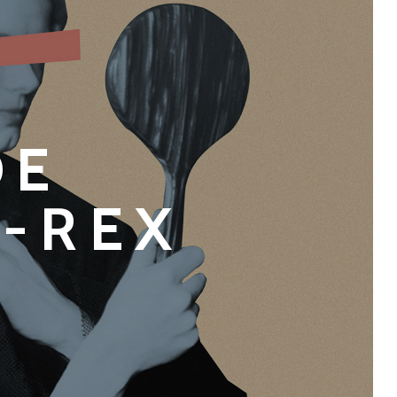
DE
-REX