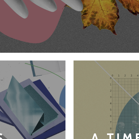
S
A TIM