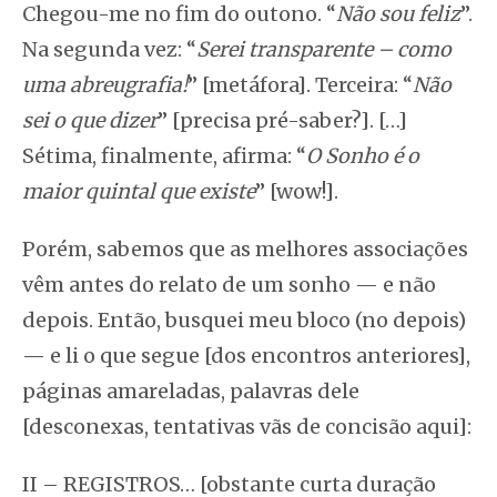
Chegou-me no fim do outono. “
Não sou feliz
”.
Na segunda vez: “
Serei transparente – como
uma abreugrafia!
” [metáfora]. Terceira: “
Não
sei o que dizer
” [precisa pré-saber?]. […]
Sétima, finalmente, afirma: “
O Sonho é o
maior quintal que existe
” [wow!].
Porém, sabemos que as melhores associações
vêm antes do relato de um sonho — e não
depois. Então, busquei meu bloco (no depois)
— e li o que segue [dos encontros anteriores],
páginas amareladas, palavras dele
[desconexas, tentativas vãs de concisão aqui]:
II – REGISTROS… [obstante curta duração