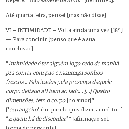
Repete
: “Não saberei de mim!
” [definitivo].
Até quarta feira, pensei [mas não disse].
VI – INTIMIDADE – Volta ainda uma vez [18ª]
— Para concluir [penso que é a sua
conclusão]
“
Intimidade é ter alguém logo cedo de manhã
pra contar com pão e manteiga sonhos
frescos… Fabricados pela presença daquele
corpo deitado ali bem ao lado… […] Quatro
dimensões, tem o corpo
[no amor]”
[‘
estrangeiro
’, é o que ele quis dizer, acredito…]
“
E quem há de discordar
?” [afirmação sob
forma de pergunta]