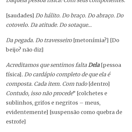
Daquela pessoa física! Com seus componentes.
[saudades]
Do hálito. Do braço. Do abraço. Do
cotovelo. Da atitude. Do sotaque…
Da pegada. Do travesseiro
[metonímia?] [Do
beijo? não diz]
Acreditamos que sentimos falta
Dela
[pessoa
física]
. Do cardápio completo de que ela é
composta. Cada item. Com tudo
[dentro]
Contudo
, isso não procede
” [colchetes e
sublinhos, grifos e negritos – meus,
evidentemente] [suspensão como quebra de
estrofe]