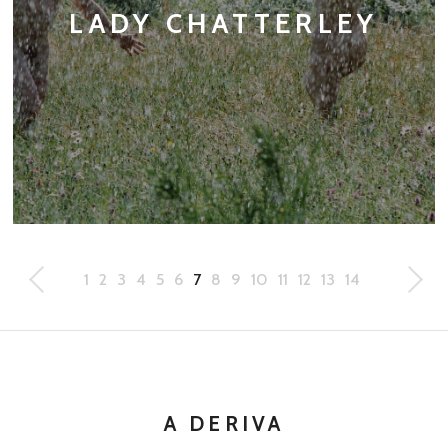
LADY CHATTERLEY
1
2
3
4
5
6
7
8
9
10
11
12
13
14
A DERIVA