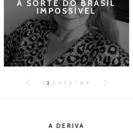
A SORTE DO BRASIL
IMPOSSÍVEL
1
2
3
4
5
6
7
8
9
A DERIVA