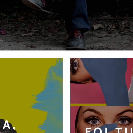
A,
FOI T