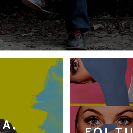
A,
FOI T